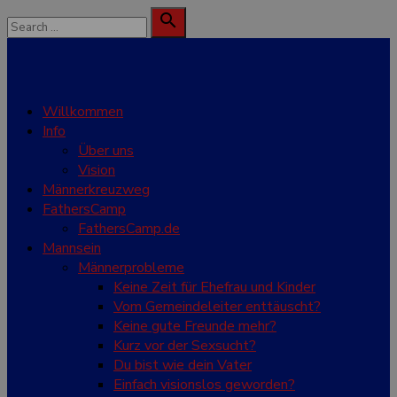
Skip
Search

to
for:
Search
content
Willkommen
Info
Über uns
Vision
Männerkreuzweg
FathersCamp
FathersCamp.de
Mannsein
Männerprobleme
Keine Zeit für Ehefrau und Kinder
Vom Gemeindeleiter enttäuscht?
Keine gute Freunde mehr?
Kurz vor der Sexsucht?
Du bist wie dein Vater
Einfach visionslos geworden?