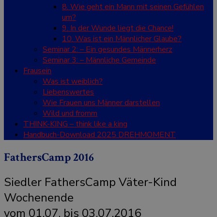
8. Wie geht ein Mann mit seinen Gefühlen
um?
9. In der Wunde liegt die Chance!
10. Was ist ein Männlicher Glaube?
Seminar 2: – Ein gesundes Männerherz
Seminar 3: – Männliche Gemeinde
Frausein
Was ist weiblich?
Liebenswertes
Wie Frauen uns Männer darstellen
Wild und fromm
THINK-KING – think like a king
Handbuch-Download 2025 DREHMOMENT
FathersCamp 2016
Siedler FathersCamp Väter-Kind
Wochenende
vom 01.07. bis 03.07.2016