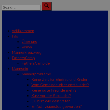
Skip
Search

to
for:
Search
content
Willkommen
Info
Über uns
Vision
Männerkreuzweg
FathersCamp
FathersCamp.de
Mannsein
Männerprobleme
Keine Zeit für Ehefrau und Kinder
Vom Gemeindeleiter enttäuscht?
Keine gute Freunde mehr?
Kurz vor der Sexsucht?
Du bist wie dein Vater
Einfach visionslos geworden?