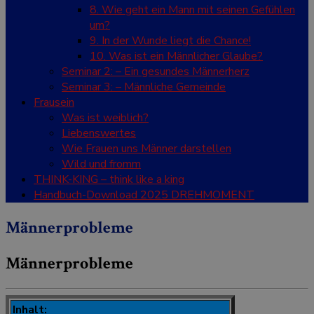
8. Wie geht ein Mann mit seinen Gefühlen
um?
9. In der Wunde liegt die Chance!
10. Was ist ein Männlicher Glaube?
Seminar 2: – Ein gesundes Männerherz
Seminar 3: – Männliche Gemeinde
Frausein
Was ist weiblich?
Liebenswertes
Wie Frauen uns Männer darstellen
Wild und fromm
THINK-KING – think like a king
Handbuch-Download 2025 DREHMOMENT
Männerprobleme
Männerprobleme
Inhalt: