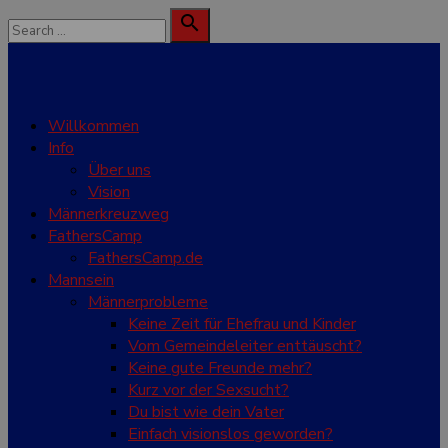
Skip
Search

to
for:
Search
content
Willkommen
Info
Über uns
Vision
Männerkreuzweg
FathersCamp
FathersCamp.de
Mannsein
Männerprobleme
Keine Zeit für Ehefrau und Kinder
Vom Gemeindeleiter enttäuscht?
Keine gute Freunde mehr?
Kurz vor der Sexsucht?
Du bist wie dein Vater
Einfach visionslos geworden?