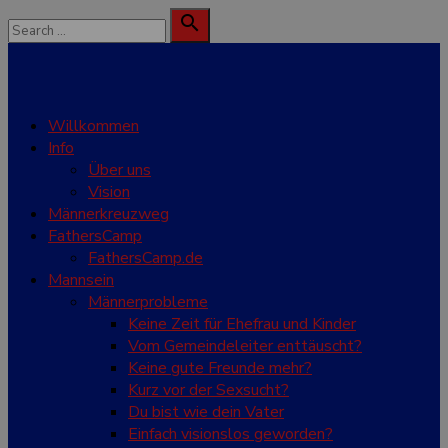
Skip
Search

to
for:
Search
content
Willkommen
Info
Über uns
Vision
Männerkreuzweg
FathersCamp
FathersCamp.de
Mannsein
Männerprobleme
Keine Zeit für Ehefrau und Kinder
Vom Gemeindeleiter enttäuscht?
Keine gute Freunde mehr?
Kurz vor der Sexsucht?
Du bist wie dein Vater
Einfach visionslos geworden?