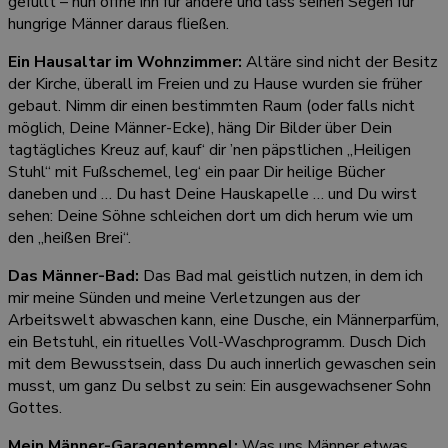
gefüllt – nun öffne ihn für andere und lass seinen Segen für
hungrige Männer daraus fließen.
Ein Hausaltar im Wohnzimmer:
Altäre sind nicht der Besitz
der Kirche, überall im Freien und zu Hause wurden sie früher
gebaut. Nimm dir einen bestimmten Raum (oder falls nicht
möglich, Deine Männer-Ecke), häng Dir Bilder über Dein
tagtägliches Kreuz auf, kauf‘ dir ’nen päpstlichen „Heiligen
Stuhl“ mit Fußschemel, leg‘ ein paar Dir heilige Bücher
daneben und … Du hast Deine Hauskapelle … und Du wirst
sehen: Deine Söhne schleichen dort um dich herum wie um
den „heißen Brei“.
Das Männer-Bad:
Das Bad mal geistlich nutzen, in dem ich
mir meine Sünden und meine Verletzungen aus der
Arbeitswelt abwaschen kann, eine Dusche, ein Männerparfüm,
ein Betstuhl, ein rituelles Voll-Waschprogramm. Dusch Dich
mit dem Bewusstsein, dass Du auch innerlich gewaschen sein
musst, um ganz Du selbst zu sein: Ein ausgewachsener Sohn
Gottes.
Mein Männer-Garagentempel:
Was uns Männer etwas