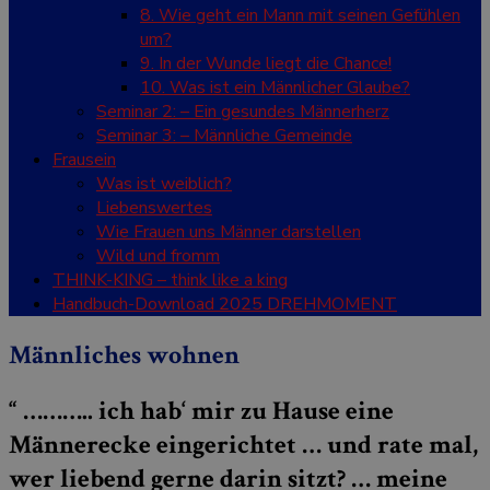
8. Wie geht ein Mann mit seinen Gefühlen
um?
9. In der Wunde liegt die Chance!
10. Was ist ein Männlicher Glaube?
Seminar 2: – Ein gesundes Männerherz
Seminar 3: – Männliche Gemeinde
Frausein
Was ist weiblich?
Liebenswertes
Wie Frauen uns Männer darstellen
Wild und fromm
THINK-KING – think like a king
Handbuch-Download 2025 DREHMOMENT
Männliches wohnen
“ ……….. ich hab‘ mir zu Hause eine
Männerecke eingerichtet … und rate mal,
wer liebend gerne darin sitzt? … meine