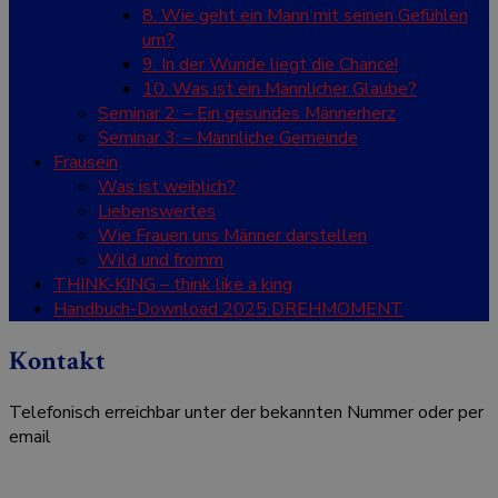
8. Wie geht ein Mann mit seinen Gefühlen
um?
9. In der Wunde liegt die Chance!
10. Was ist ein Männlicher Glaube?
Seminar 2: – Ein gesundes Männerherz
Seminar 3: – Männliche Gemeinde
Frausein
Was ist weiblich?
Liebenswertes
Wie Frauen uns Männer darstellen
Wild und fromm
THINK-KING – think like a king
Handbuch-Download 2025 DREHMOMENT
Kontakt
Telefonisch erreichbar unter der bekannten Nummer oder per
email