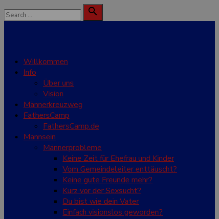
Skip
Search

to
for:
Search
content
Willkommen
Info
Über uns
Vision
Männerkreuzweg
FathersCamp
FathersCamp.de
Mannsein
Männerprobleme
Keine Zeit für Ehefrau und Kinder
Vom Gemeindeleiter enttäuscht?
Keine gute Freunde mehr?
Kurz vor der Sexsucht?
Du bist wie dein Vater
Einfach visionslos geworden?